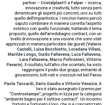
partner –
Cristalplant® e Falper
– ricerca,
innovazione e creatività, tutto senza però
dimenticare gli aspetti più concreti, uno su tutti
quello dellʼimpiantistica. I vincitori hanno perciò
saputo combinare in maniera corretta lʼaspetto
estetico con quello funzionale, trattando il tema
proposto, quello dellʼarredobagno contract, con un
livello di innovazione e una visione che sono stati
apprezzati in maniera particolare dai giurati (
Valerio
Castelli, Luisa Bocchietto, Loredana Villani,
Marilde Longo, Guido Fallavena, Luca Fallavena,
Lara Fallavena, Marco Poltronieri, Vittorio
Pavarin
). Il risultato, tuttʼaltro che scontato, ha visto
raggiungere il podio due gruppi, entrambi di
giovanissimi, tutti nati e cresciuti nel bel Paese.
Paola Taccardi, Dario Gaudio e Vittorio Venezia
. A
loro è stato assegnato il premio per
“Controstampo”
, progetto in lizza per la categoria
“ambiente bagno per il settore contract”. Un incontro
fortuito e fortunato il loro, che si è concretizzato