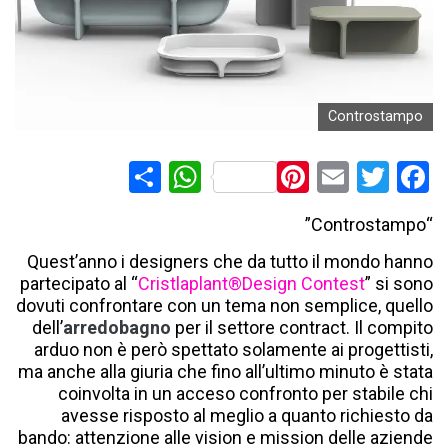
Controstampo
Condividi
WhatsApp
Pinterest
Email
Twitter
Facebook
“Controstampo”
Questʼanno i designers che da tutto il mondo hanno
partecipato al “
Cristlaplant®Design Contest
” si sono
dovuti confrontare con un tema non semplice, quello
dellʼ
arredobagno
per il settore contract. Il compito
arduo non è però spettato solamente ai progettisti,
ma anche alla giuria che fino allʼultimo minuto è stata
coinvolta in un acceso confronto per stabile chi
avesse risposto al meglio a quanto richiesto da
bando: attenzione alle vision e mission delle aziende