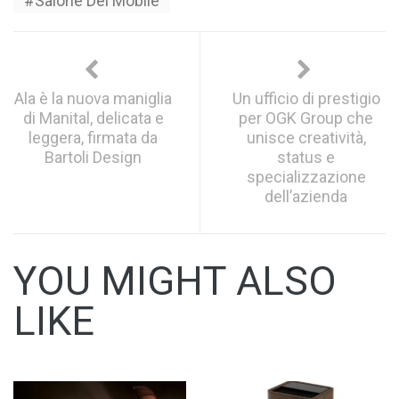
Salone Del Mobile
Ala è la nuova maniglia
Un ufficio di prestigio
di Manital, delicata e
per OGK Group che
leggera, firmata da
unisce creatività,
Bartoli Design
status e
specializzazione
dell’azienda
YOU MIGHT ALSO
LIKE