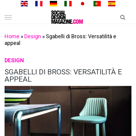
Skip
to
content
Home
»
Design
»
Sgabelli di Bross: Versatilità e
appeal
DESIGN
SGABELLI DI BROSS: VERSATILITÀ E
APPEAL