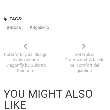
TAGS:
Bross
Sgabello
Portaforbici dal design
Set Noli di
rivoluzionario
Greenwood. A tavola
Dragonfly by Sukotto
nel comfort del
Scissors
giardino
YOU MIGHT ALSO
LIKE