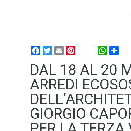
Facebook
Twitter
Email
Pinterest
What
Con
DAL 18 AL 20 
ARREDI ECOSOS
DELL’ARCHITE
GIORGIO CAP
PER LA TERZA