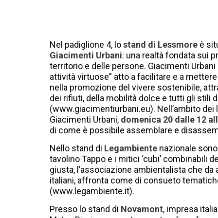
Nel padiglione 4, lo
stand di Lessmore
è situ
Giacimenti Urbani
: una realtà fondata sui p
territorio e delle persone. Giacimenti Urbani
attività virtuose” atto a facilitare e a mette
nella promozione del vivere sostenibile, attr
dei rifiuti, della mobilità dolce e tutti gli sti
(www.giacimentiurbani.eu). Nell’ambito dei l
Giacimenti Urbani,
domenica 20 dalle 12 al
di come è possibile assemblare e disassembl
Nello stand di
Legambiente
nazionale sono e
tavolino Tappo e i mitici ‘cubi’ combinabili d
giusta, l’associazione ambientalista che da an
italiani, affronta come di consueto tematich
(www.legambiente.it).
Presso lo stand di
Novamont
, impresa itali