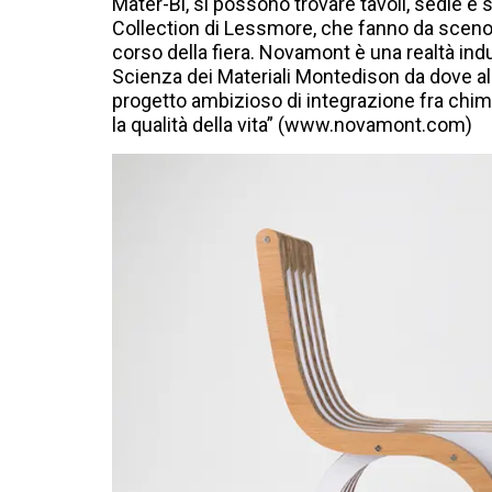
Mater-Bi, si possono trovare tavoli, sedie e
Collection di Lessmore, che fanno da scenogra
corso della fiera. Novamont è una realtà indu
Scienza dei Materiali Montedison da dove alcu
progetto ambizioso di integrazione fra chimi
la qualità della vita” (www.novamont.com)