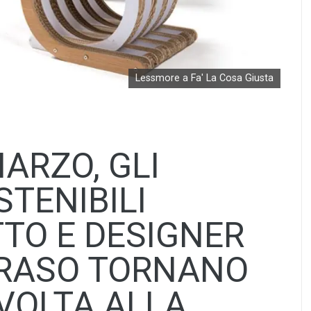
Lessmore a Fa' La Cosa Giusta
sApp
dividi
MARZO, GLI
TENIBILI
TTO E DESIGNER
ORASO TORNANO
 VOLTA ALLA