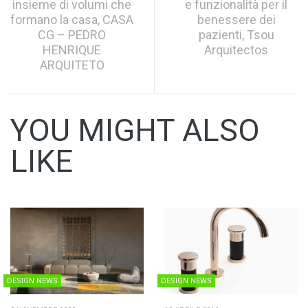
insieme di volumi che
e funzionalità per il
formano la casa, CASA
benessere dei
CG – PEDRO
pazienti, Tsou
HENRIQUE
Arquitectos
ARQUITETO
YOU MIGHT ALSO
LIKE
DESIGN NEWS
DESIGN NEWS