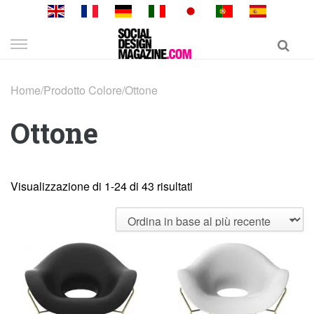
Skip
to
content
Home
/
Prodotto Colore
/
Ottone
Ottone
Visualizzazione di 1-24 di 43 risultati