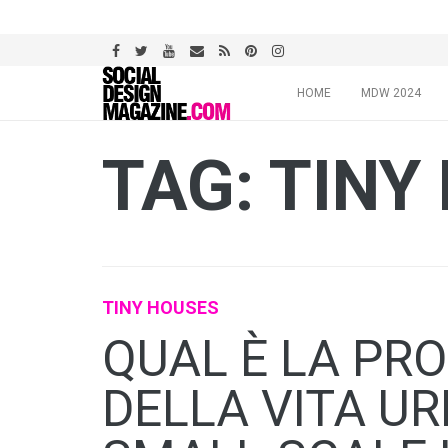
Skip
HOME
MDW 2024
to
content
TAG: TINY
TINY HOUSES
QUAL È LA PR
DELLA VITA U