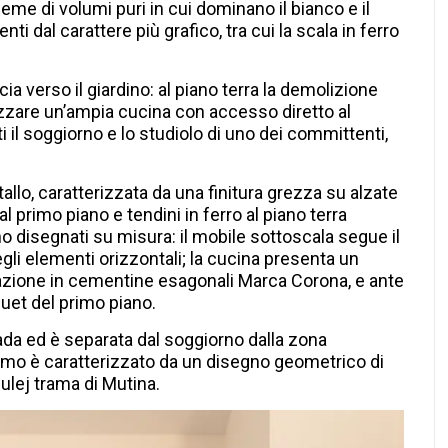
me di volumi puri in cui dominano il bianco e il
ti dal carattere più grafico, tra cui la scala in ferro
ccia verso il giardino: al piano terra la demolizione
izzare un’ampia cucina con accesso diretto al
i il soggiorno e lo studiolo di uno dei committenti,
allo, caratterizzata da una finitura grezza su alzate
l primo piano e tendini in ferro al piano terra
ono disegnati su misura: il mobile sottoscala segue il
li elementi orizzontali; la cucina presenta un
azione in cementine esagonali Marca Corona, e ante
quet del primo piano.
rada ed è separata dal soggiorno dalla zona
timo è caratterizzato da un disegno geometrico di
ulej trama di Mutina.