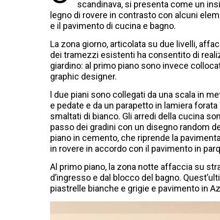
scandinava, si presenta come un insie
legno di rovere in contrasto con alcuni elemen
e il pavimento di cucina e bagno.
La zona giorno, articolata su due livelli, affa
dei tramezzi esistenti ha consentito di real
giardino: al primo piano sono invece collocat
graphic designer.
l due piani sono collegati da una scala in met
e pedate e da un parapetto in lamiera forata a
smaltati di bianco. Gli arredi della cucina s
passo dei gradini con un disegno random deg
piano in cemento, che riprende la paviment
in rovere in accordo con il pavimento in par
Al primo piano, la zona notte affaccia su st
d’ingresso e dal blocco del bagno. Quest’ul
piastrelle bianche e grigie e pavimento in Az