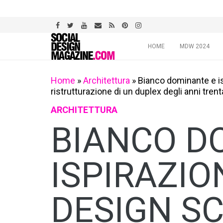
Skip
HOME
MDW 2024
to
content
Home
»
Architettura
»
Bianco dominante e is
ristrutturazione di un duplex degli anni trent
ARCHITETTURA
BIANCO D
ISPIRAZIO
DESIGN S