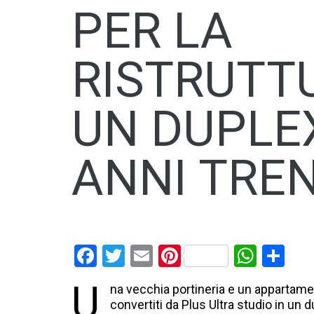
PER LA
RISTRUTT
UN DUPLE
ANNI TRE
Facebook
Twitter
Email
Pinterest
What
Con
U
na vecchia portineria e un appartamen
convertiti da Plus Ultra studio in un d