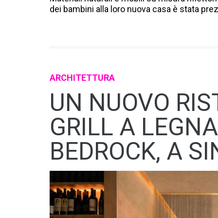
dei bambini alla loro nuova casa è stata prez
ARCHITETTURA
UN NUOVO RI
GRILL A LEGNA
BEDROCK, A S