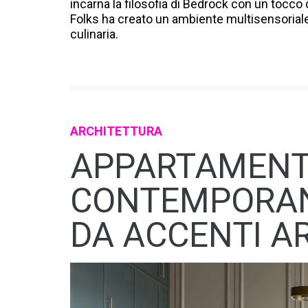
incarna la filosofia di Bedrock con un tocco
Folks ha creato un ambiente multisensoriale 
culinaria.
ARCHITETTURA
APPARTAMEN
CONTEMPORAN
DA ACCENTI A