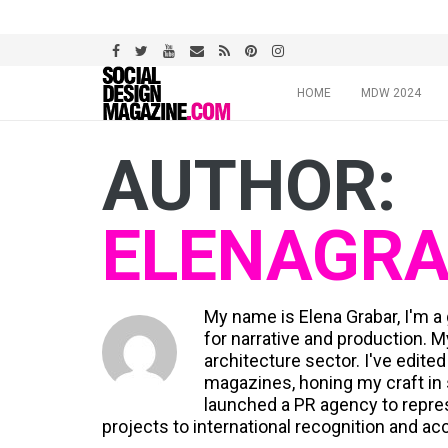
Skip
HOME
MDW 2024
to
content
AUTHOR:
ELENAGR
My name is Elena Grabar, I'm a 
for narrative and production. 
architecture sector. I've edite
magazines, honing my craft in s
launched a PR agency to represe
projects to international recognition and ac