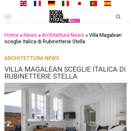
Skip
to
content
Home
»
News
»
Architettura News
»
Villa Magalean
sceglie Italica di Rubinetterie Stella
ARCHITETTURA NEWS
VILLA MAGALEAN SCEGLIE ITALICA DI
RUBINETTERIE STELLA