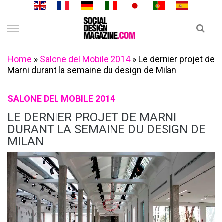
Skip
to
content
Home
»
Salone del Mobile 2014
»
Le dernier projet de
Marni durant la semaine du design de Milan
SALONE DEL MOBILE 2014
LE DERNIER PROJET DE MARNI
DURANT LA SEMAINE DU DESIGN DE
MILAN