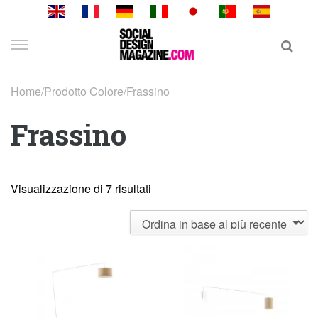
Skip
to
content
Home
/
Prodotto Colore
/
Frassino
Frassino
Visualizzazione di 7 risultati