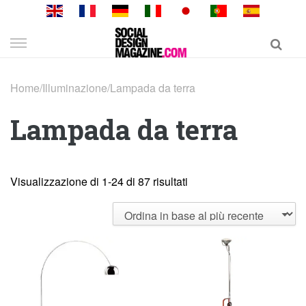
Skip
to
content
Home
/
Illuminazione
/
Lampada da terra
Lampada da terra
Visualizzazione di 1-24 di 87 risultati