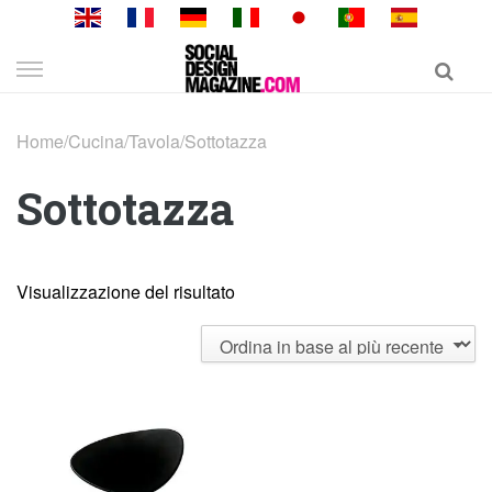
Skip
to
content
Home
/
Cucina
/
Tavola
/
Sottotazza
Sottotazza
Visualizzazione del risultato