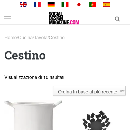
Skip
to
content
Home
/
Cucina
/
Tavola
/
Cestino
Cestino
Visualizzazione di 10 risultati