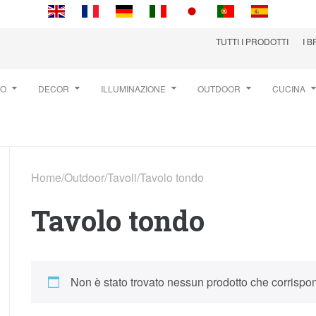
TUTTI I PRODOTTI
I 
TO
DECOR
ILLUMINAZIONE
OUTDOOR
CUCINA
Home
/
Outdoor
/
Tavoli
/
Tavolo tondo
Tavolo tondo
Non è stato trovato nessun prodotto che corrispon