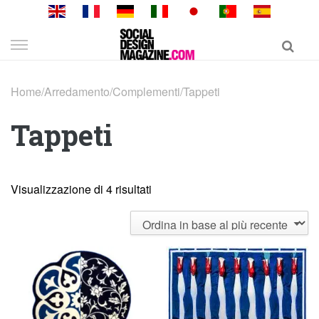
Skip
to
content
Home
/
Arredamento
/
Complementi
/
Tappeti
Tappeti
Visualizzazione di 4 risultati