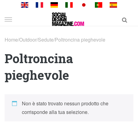
Skip
to
content
Home
/
Outdoor
/
Sedute
/
Poltroncina pieghevole
Poltroncina
pieghevole
Non è stato trovato nessun prodotto che
corrisponde alla tua selezione.