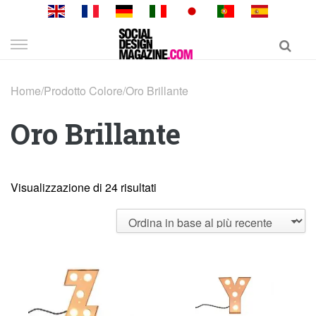
Skip
to
content
Home
/
Prodotto Colore
/
Oro Brillante
Oro Brillante
Visualizzazione di 24 risultati