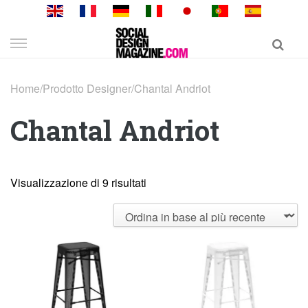
Skip
to
content
Home
/
Prodotto Designer
/
Chantal Andriot
Chantal Andriot
Visualizzazione di 9 risultati