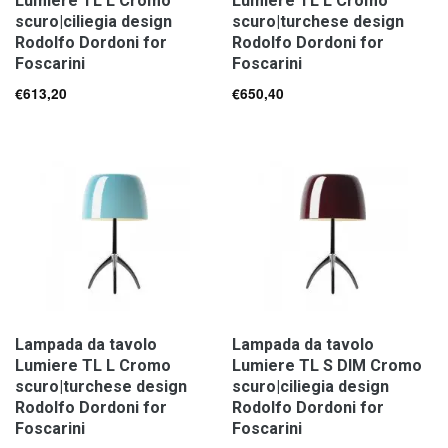
Lumiere TL L Cromo
Lumiere TL L Cromo
scuro|ciliegia design
scuro|turchese design
Rodolfo Dordoni for
Rodolfo Dordoni for
Foscarini
Foscarini
€
613,20
€
650,40
Lampada da tavolo
Lampada da tavolo
Lumiere TL L Cromo
Lumiere TL S DIM Cromo
scuro|turchese design
scuro|ciliegia design
Rodolfo Dordoni for
Rodolfo Dordoni for
Foscarini
Foscarini