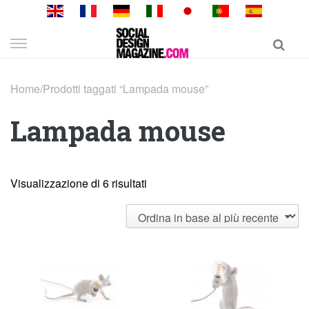
Skip
to
content
Home
/
Prodotti taggati “Lampada mouse”
Lampada mouse
Visualizzazione di 6 risultati