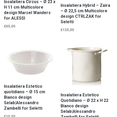
Insalatiera Circus – Ø 23 x
Insalatiera Hybrid – Zaira
H 11 cm Multicolore
– Ø 22,5 cm Multicolore
design Marcel Wanders
design CTRLZAK for
for ALESSI
Seletti
€
65,00
€
125,00
Insalatiera Estetico
quotidiano – Ø 15 cm
Insalatiera Estetico
Bianco design
Quotidiano – Ø 22 x H 22
Selab|Alessandro
Bianco design
Zambelli for Seletti
Selab|Alessandro
€
10,50
Zambelli for Seletti