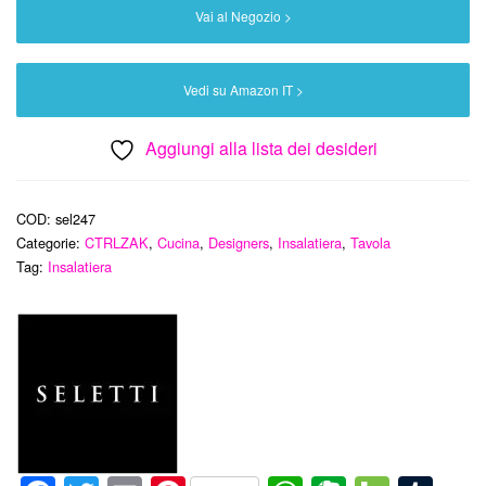
Vai al Negozio >
Vedi su Amazon IT >
Aggiungi alla lista dei desideri
COD:
sel247
Categorie:
CTRLZAK
,
Cucina
,
Designers
,
Insalatiera
,
Tavola
Tag:
Insalatiera