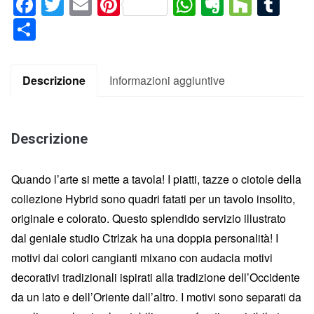
Facebook
Twitter
Email
Pinterest
WhatsApp
Evernote
Houz
Tum
Condividi
Descrizione
Informazioni aggiuntive
Descrizione
Quando l’arte si mette a tavola! I piatti, tazze o ciotole della
collezione Hybrid sono quadri fatati per un tavolo insolito,
originale e colorato. Questo splendido servizio illustrato
dal geniale studio Ctrlzak ha una doppia personalità! I
motivi dai colori cangianti mixano con audacia motivi
decorativi tradizionali ispirati alla tradizione dell’Occidente
da un lato e dell’Oriente dall’altro. I motivi sono separati da