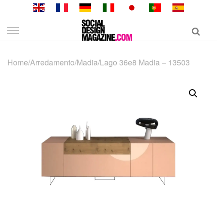
Skip
to
content
Home
/
Arredamento
/
Madia
/
Lago 36e8 Madia – 13503