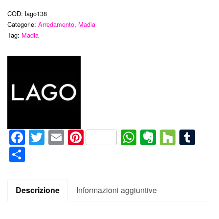
COD:
lago138
Categorie:
Arredamento
,
Madia
Tag:
Madia
Facebook
Twitter
Email
Pinterest
WhatsApp
Evernote
Houz
Tum
Condividi
Descrizione
Informazioni aggiuntive