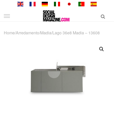
Skip
to
content
Home
/
Arredamento
/
Madia
/
Lago 36e8 Madia – 13608