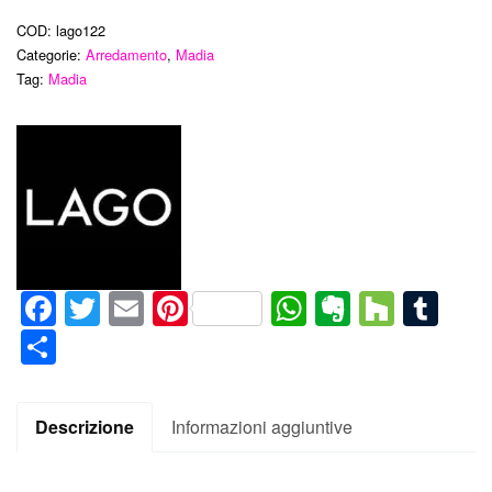
COD:
lago122
Categorie:
Arredamento
,
Madia
Tag:
Madia
Facebook
Twitter
Email
Pinterest
WhatsApp
Evernote
Houz
Tum
Condividi
Descrizione
Informazioni aggiuntive