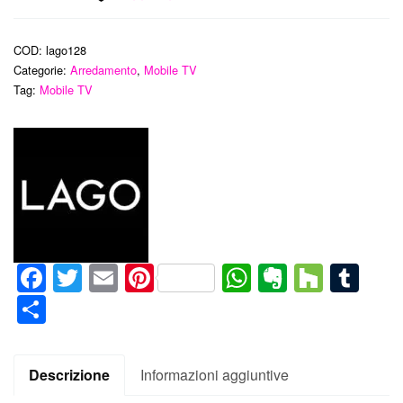
COD:
lago128
Categorie:
Arredamento
,
Mobile TV
Tag:
Mobile TV
Facebook
Twitter
Email
Pinterest
WhatsApp
Evernote
Houz
Tum
Condividi
Descrizione
Informazioni aggiuntive