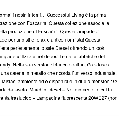
ormai i nostri interni… Successful Living è la prima
ociazione con Foscarini! Questa collezione associa la
della produzione di Foscarini. Queste lampade ci
age per uno stile relax e anticonformista! Questa
ette perfettamente lo stile Diesel offrendo un look
ampade utilizzate nei depositi e nelle fabbriche del
trendy! Nella sua versione bianco opalino, Glas lascia
 una catena in metallo che ricorda l’universo industriale.
qualsiasi ambiente ed è disponibile in due dimensioni: Ø
da da tavolo. Marchio Diesel – Nel momento in cui la
venta traslucido – Lampadina fluorescente 20WE27 (non