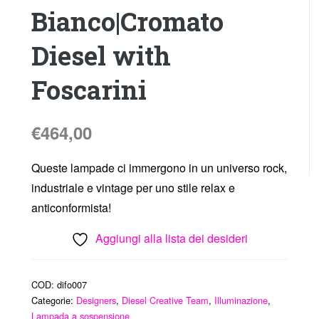
Bianco|Cromato
Diesel with
Foscarini
€
464,00
Queste lampade ci immergono in un universo rock,
industriale e vintage per uno stile relax e
anticonformista!
Aggiungi alla lista dei desideri
COD:
difo007
Categorie:
Designers
,
Diesel Creative Team
,
Illuminazione
,
Lampada a sospensione