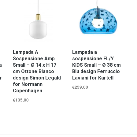
Lampada A
Lampada a
Sospensione Amp
sospensione FL/Y
a
Small – Ø 14 x H 17
KIDS Small – Ø 38 cm
cm Ottone|Bianco
Blu design Ferruccio
r
design Simon Legald
Laviani for Kartell
for Normann
€
259,00
Copenhagen
€
135,00