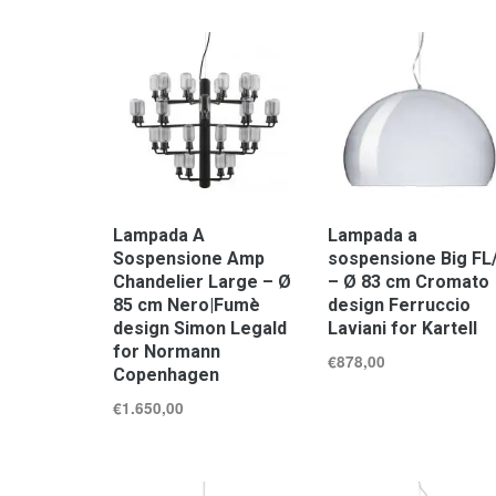
Lampada A
Lampada a
Sospensione Amp
sospensione Big FL
Chandelier Large – Ø
– Ø 83 cm Cromato
85 cm Nero|Fumè
design Ferruccio
design Simon Legald
Laviani for Kartell
for Normann
€
878,00
Copenhagen
€
1.650,00