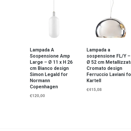
Lampada A
Lampada a
Sospensione Amp
sospensione FL/Y –
Large – Ø 11 x H 26
Ø 52 cm Metallizzat
cm Bianco design
Cromato design
Simon Legald for
Ferruccio Laviani fo
Normann
Kartell
Copenhagen
€
415,08
€
120,00