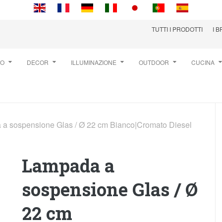
TUTTI I PRODOTTI
I 
TO
DECOR
ILLUMINAZIONE
OUTDOOR
CUCINA
a sospensione Glas / Ø 22 cm Bianco|Cromato Diesel
Lampada a
sospensione Glas / Ø
22 cm