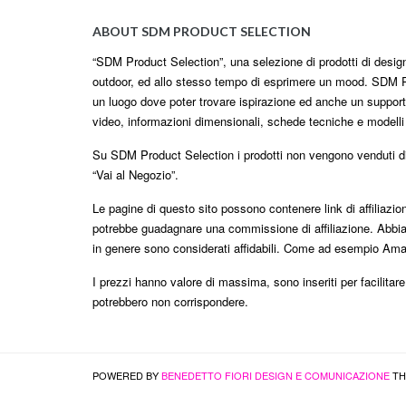
ABOUT SDM PRODUCT SELECTION
“SDM Product Selection”, una selezione di prodotti di design i
outdoor, ed allo stesso tempo di esprimere un mood. SDM P
un luogo dove poter trovare ispirazione ed anche un supporto
video, informazioni dimensionali, schede tecniche e modell
Su SDM Product Selection i prodotti non vengono venduti dire
“Vai al Negozio”.
Le pagine di questo sito possono contenere link di affiliazi
potrebbe guadagnare una commissione di affiliazione. Abbia
in genere sono considerati affidabili. Come ad esempio Am
I prezzi hanno valore di massima, sono inseriti per facilitar
potrebbero non corrispondere.
POWERED BY
BENEDETTO FIORI DESIGN E COMUNICAZIONE
TH