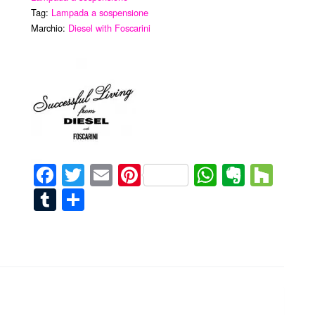
Tag:
Lampada a sospensione
Marchio:
Diesel with Foscarini
Facebook
Twitter
Email
Pinterest
WhatsAp
Everno
Hou
Tumblr
Condividi