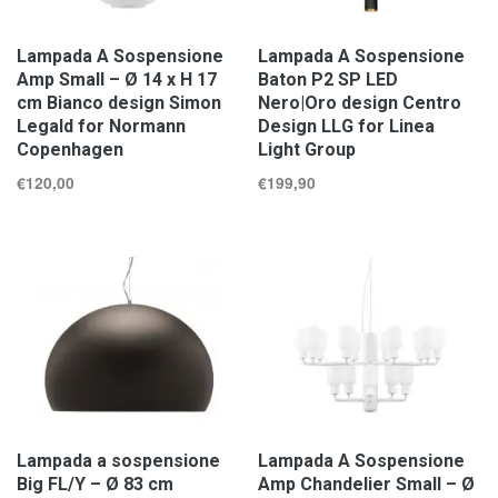
Lampada A Sospensione
Lampada A Sospensione
Amp Small – Ø 14 x H 17
Baton P2 SP LED
cm Bianco design Simon
Nero|Oro design Centro
Legald for Normann
Design LLG for Linea
Copenhagen
Light Group
€
120,00
€
199,90
Lampada a sospensione
Lampada A Sospensione
Big FL/Y – Ø 83 cm
Amp Chandelier Small – Ø