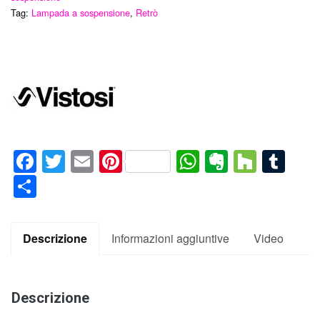
Tag:
Lampada a sospensione
,
Retrò
Facebook
Twitter
Email
Pinterest
WhatsApp
Evernote
Houz
Tum
Condividi
Descrizione
Informazioni aggiuntive
Video
Descrizione