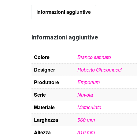
Informazioni aggiuntive
Informazioni aggiuntive
Colore
Bianco satinato
Designer
Roberto Giacomucci
Produttore
Emporium
Serie
Nuvola
Materiale
Metacrilato
Larghezza
560 mm
Altezza
310 mm