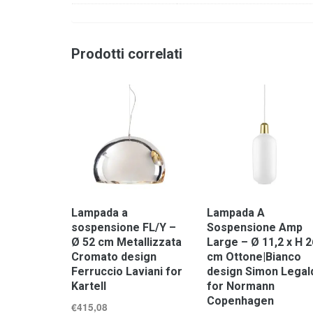
Prodotti correlati
Lampada a
Lampada A
sospensione FL/Y –
Sospensione Amp
Ø 52 cm Metallizzata
Large – Ø 11,2 x H 2
Cromato design
cm Ottone|Bianco
Ferruccio Laviani for
design Simon Legal
Kartell
for Normann
Copenhagen
€
415,08