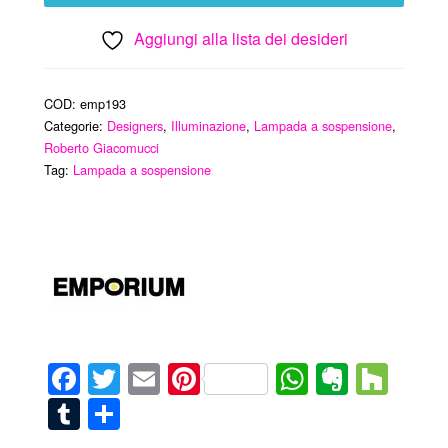
Aggiungi alla lista dei desideri
COD:
emp193
Categorie:
Designers
,
Illuminazione
,
Lampada a sospensione
,
Roberto Giacomucci
Tag:
Lampada a sospensione
Facebook
Twitter
Email
Pinterest
WhatsAp
Everno
Hou
Tumblr
Condividi