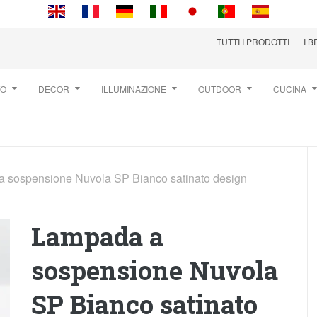
TUTTI I PRODOTTI
I 
TO
DECOR
ILLUMINAZIONE
OUTDOOR
CUCINA
 sospensione Nuvola SP Bianco satinato design
Lampada a
sospensione Nuvola
SP Bianco satinato