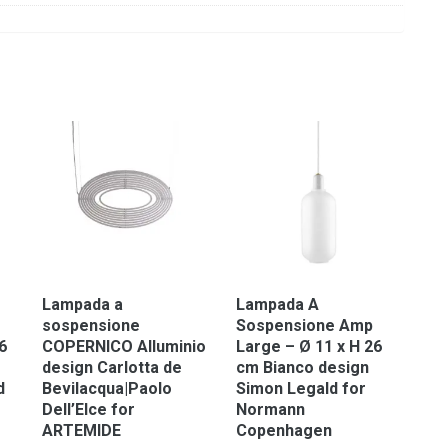
Lampada a
Lampada A
sospensione
Sospensione Amp
6
COPERNICO Alluminio
Large – Ø 11 x H 26
design Carlotta de
cm Bianco design
d
Bevilacqua|Paolo
Simon Legald for
Dell’Elce for
Normann
ARTEMIDE
Copenhagen