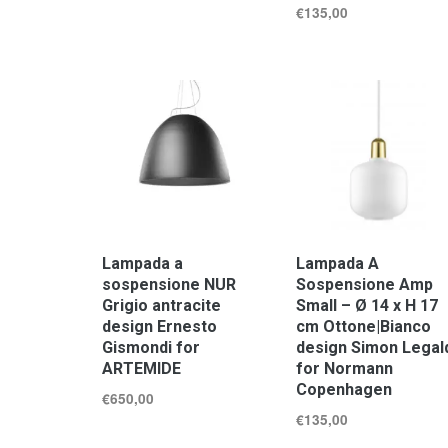
€
135,00
Lampada a
Lampada A
sospensione NUR
Sospensione Amp
Grigio antracite
Small – Ø 14 x H 17
design Ernesto
cm Ottone|Bianco
Gismondi for
design Simon Legal
ARTEMIDE
for Normann
Copenhagen
€
650,00
€
135,00