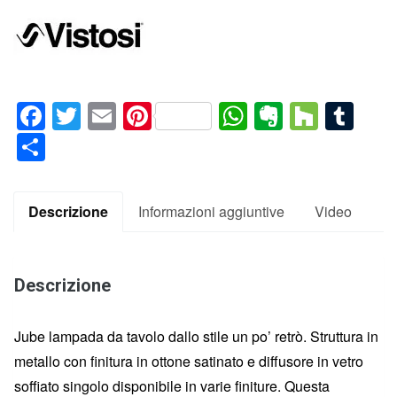
Facebook
Twitter
Email
Pinterest
WhatsApp
Evernote
Houz
Tum
Condividi
Descrizione
Informazioni aggiuntive
Video
Descrizione
Jube lampada da tavolo dallo stile un po’ retrò. Struttura in
metallo con finitura in ottone satinato e diffusore in vetro
soffiato singolo disponibile in varie finiture. Questa