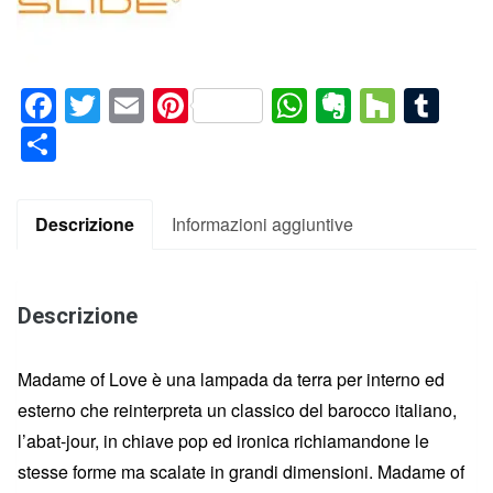
Facebook
Twitter
Email
Pinterest
WhatsApp
Evernote
Houz
Tum
Condividi
Descrizione
Informazioni aggiuntive
Descrizione
Madame of Love è una lampada da terra per interno ed
esterno che reinterpreta un classico del barocco italiano,
l’abat-jour, in chiave pop ed ironica richiamandone le
stesse forme ma scalate in grandi dimensioni. Madame of