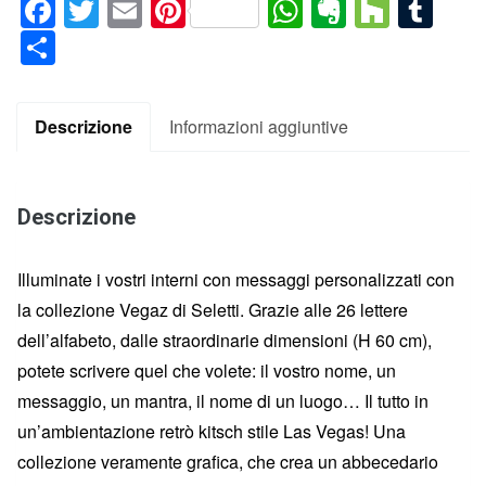
Facebook
Twitter
Email
Pinterest
WhatsApp
Evernote
Houz
Tum
Condividi
Descrizione
Informazioni aggiuntive
Descrizione
Illuminate i vostri interni con messaggi personalizzati con
la collezione Vegaz di Seletti. Grazie alle 26 lettere
dell’alfabeto, dalle straordinarie dimensioni (H 60 cm),
potete scrivere quel che volete: il vostro nome, un
messaggio, un mantra, il nome di un luogo… Il tutto in
un’ambientazione retrò kitsch stile Las Vegas! Una
collezione veramente grafica, che crea un abbecedario