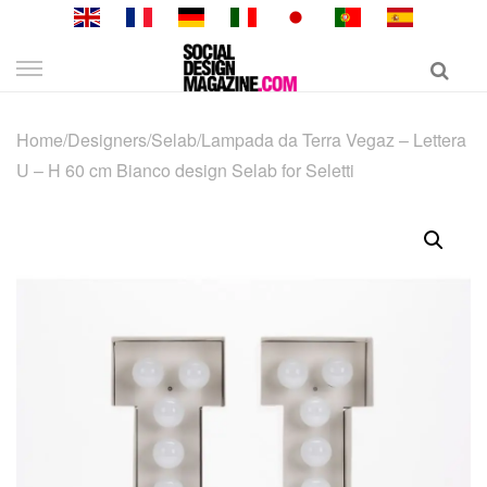
Skip
to
content
Home
/
Designers
/
Selab
/
Lampada da Terra Vegaz – Lettera
U – H 60 cm Bianco design Selab for Seletti