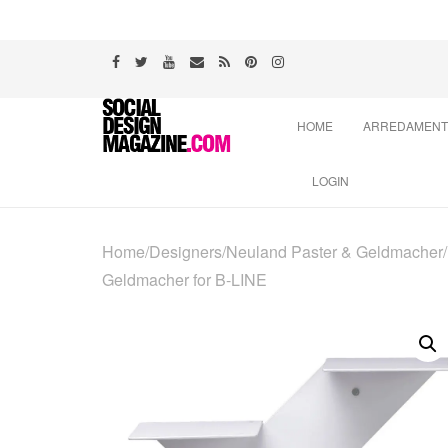
Skip
HOME
ARREDAMEN
to
content
LOGIN
Home
/
Designers
/
Neuland Paster & Geldmacher
/
Geldmacher for B-LINE