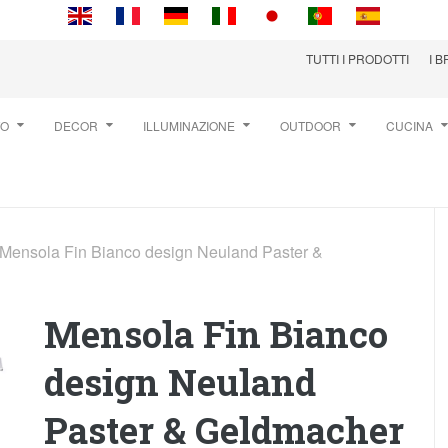
TUTTI I PRODOTTI
I 
TO
DECOR
ILLUMINAZIONE
OUTDOOR
CUCINA
Mensola Fin Bianco design Neuland Paster &
Mensola Fin Bianco
design Neuland
Paster & Geldmacher