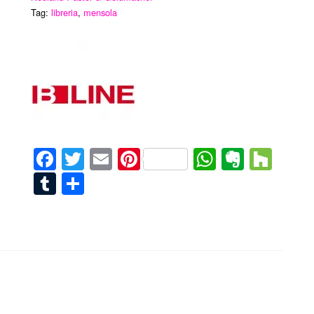
Tag:
libreria
,
mensola
Facebook
Twitter
Email
Pinterest
WhatsAp
Everno
Hou
Tumblr
Condividi