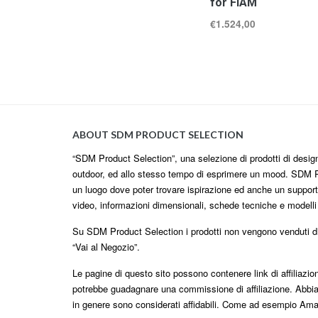
for FIAM
€
1.524,00
ABOUT SDM PRODUCT SELECTION
“SDM Product Selection”, una selezione di prodotti di design i
outdoor, ed allo stesso tempo di esprimere un mood. SDM P
un luogo dove poter trovare ispirazione ed anche un supporto
video, informazioni dimensionali, schede tecniche e modell
Su SDM Product Selection i prodotti non vengono venduti dire
“Vai al Negozio”.
Le pagine di questo sito possono contenere link di affiliazi
potrebbe guadagnare una commissione di affiliazione. Abbia
in genere sono considerati affidabili. Come ad esempio Am