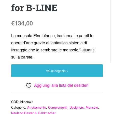
for B-LINE
€
134,00
La mensola Finn bianco, trasforma le pareti in
opere d’arte grazie al fantastico sistema di
fissaggio che fa sembrare le mensole fluttuanti
sulla parete.
Vai al negozio >
Aggiungi alla lista dei desideri
COD:
bline049
Categorie:
Arredamento
,
Complementi
,
Designers
,
Mensole
,
Neuland Paster & Geldmacher