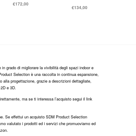
€
172,00
€
134,00
n grado di migliorare la vivibilità degli spazi indoor e
roduct Selection è una raccolta in continua espansione,
 alla progettazione, grazie a descrizioni dettagliate,
i 2D e 3D.
ttamente, ma se ti interessa l’acquisto segui il link
one. Se effettui un acquisto SDM Product Selection
mo valutato i prodotti ed i servizi che promuoviamo ed
azon.