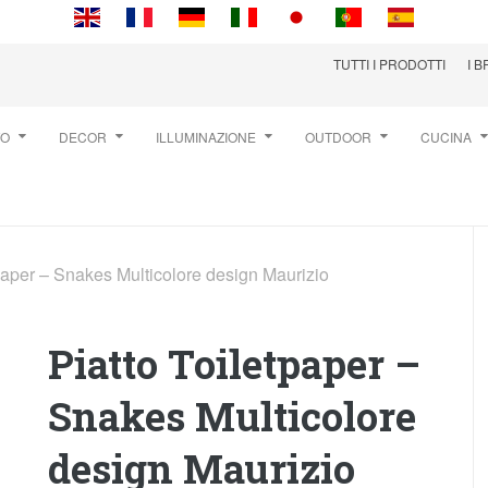
TUTTI I PRODOTTI
I 
TO
DECOR
ILLUMINAZIONE
OUTDOOR
CUCINA
tpaper – Snakes Multicolore design Maurizio
Piatto Toiletpaper –
Snakes Multicolore
design Maurizio