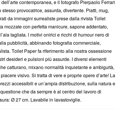
dell’arte contemporanea, e il fotografo Pierpaolo Ferrari
 stesso provocatrice, assurda, divertente. Piatti, mug,
ti da immagini surrealiste prese dalla rivista Toilet
 Dita mozzate con perfetta manicure, sapone addentato,
ala tagliata. I motivi onirici e ricchi di humour nero di
lla pubblicità, abbinando fotografia commerciale,
lista. Toilet Paper fa riferimento alla nostra ossessione
i desideri e pulsioni più assurde. I diversi elementi
i che catturano, mixano normalità inquietante e ambiguità,
piacere visivo. Si tratta di vere e proprie opere d’arte! La
rezzi accessibili e un’ampia distribuzione, sulla natura e
 questione che da sempre è al centro del lavoro di
sura: Ø 27 cm. Lavabile in lavastoviglie.