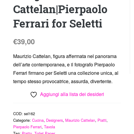
Cattelan|Pierpaolo
Ferrari for Seletti
€
39,00
Maurizio Cattelan, figura affermata nel panorama
dell’arte contemporanea, e il fotografo Pierpaolo
Ferrari firmano per Seletti una collezione unica, al
tempo stesso provocatrice, assurda, divertente.
Aggiungi alla lista dei desideri
COD:
sel162
Categorie:
Cucina
,
Designers
,
Maurizio Cattelan
,
Piatti
,
Pierpaolo Ferrari
,
Tavola
Tag:
Piatto
,
Toilet Paper