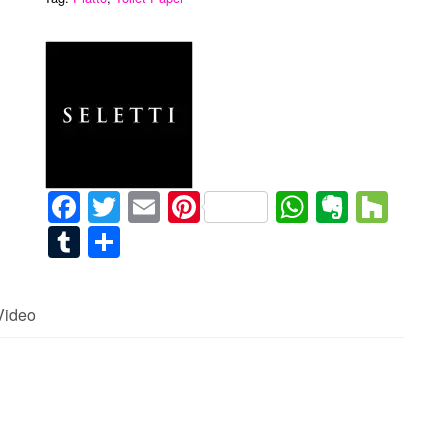
Facebook
Twitter
Email
Pinterest
WhatsAp
Everno
Hou
Tumblr
Condividi
Video