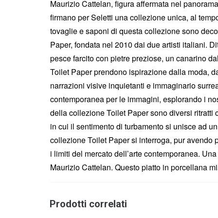
Maurizio Cattelan, figura affermata nel panorama 
firmano per Seletti una collezione unica, al tempo
tovaglie e saponi di questa collezione sono decora
Paper, fondata nel 2010 dai due artisti italiani.
pesce farcito con pietre preziose, un canarino dall’
Toilet Paper prendono ispirazione dalla moda, da
narrazioni visive inquietanti e immaginario surrea
contemporanea per le immagini, esplorando i nostr
della collezione Toilet Paper sono diversi ritratt
in cui il sentimento di turbamento si unisce ad un 
collezione Toilet Paper si interroga, pur avendo p
i limiti del mercato dell’arte contemporanea. Una
Maurizio Cattelan. Questo piatto in porcellana mi
Prodotti correlati