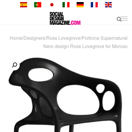
Skip
to
content
Home
/
Designers
/
Ross Lovegrove
/
Poltrona Supernatural
Nero design Ross Lovegrove for Moroso