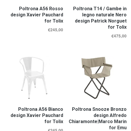
Poltrona A56 Rosso
Poltrona T14 / Gambe in
design Xavier Pauchard
legno naturale Nero
for Tolix
design Patrick Norguet
for Tolix
€
245,00
€
475,00
Poltrona A56 Bianco
Poltrona Snooze Bronzo
design Xavier Pauchard
design Alfredo
for Tolix
Chiaramonte|Marco Marin
for Emu
€
245,00