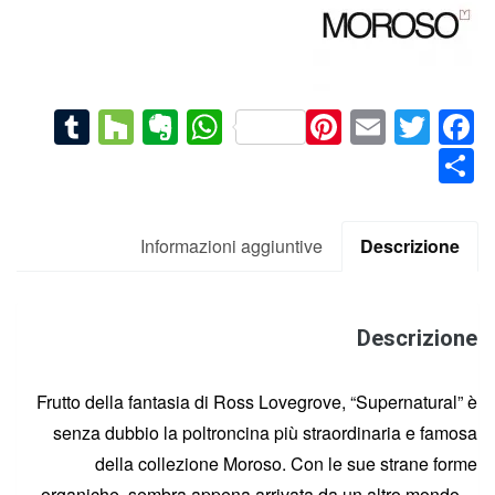
blr
Houzz
Evernote
WhatsApp
Pinterest
Email
Facebook
Twitter
Condividi
Informazioni aggiuntive
Descrizione
Descrizione
Frutto della fantasia di Ross Lovegrove, “Supernatural” è
senza dubbio la poltroncina più straordinaria e famosa
della collezione Moroso. Con le sue strane forme
organiche, sembra appena arrivata da un altro mondo…