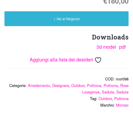
€
180,00
Vai al Negozio >
Downloads
3d model
pdf
Aggiungi alla lista dei desideri
COD:
mor098
Categorie:
Arredamento
,
Designers
,
Outdoor
,
Poltrona
,
Poltrona
,
Ross
Lovegrove
,
Sedute
,
Sedute
Tag:
Outdoor
,
Poltrona
Marchio:
Moroso