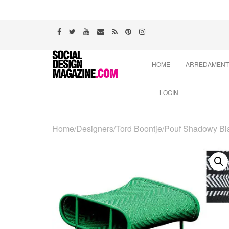
Skip
HOME
ARREDAMEN
to
content
LOGIN
Home
/
Designers
/
Tord Boontje
/
Pouf Shadowy Bia