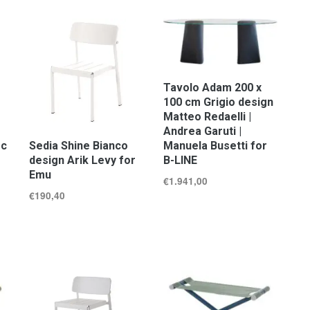
Tavolo Adam 200 x
100 cm Grigio design
Matteo Redaelli |
Andrea Garuti |
rc
Sedia Shine Bianco
Manuela Busetti for
design Arik Levy for
B-LINE
Emu
€
1.941,00
€
190,40