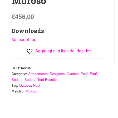
Moroso
€
456,00
Downloads
3d model
pdf
Aggiungi alla lista dei desideri
COD:
mor043
Categorie:
Arredamento
,
Designers
,
Outdoor
,
Pouf
,
Pouf
,
Sedute
,
Sedute
,
Tord Boontje
Tag:
Outdoor
,
Pouf
Marchio:
Moroso