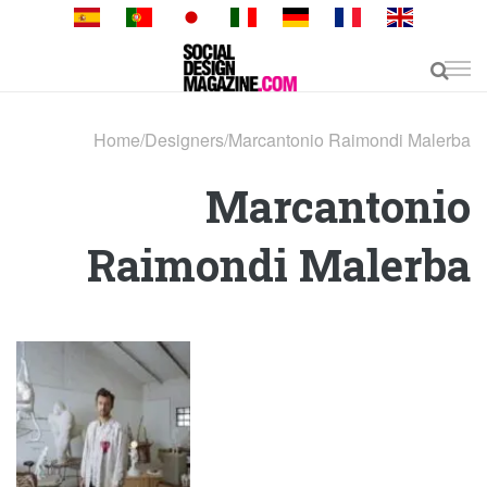
Skip
to
content
Home
/
Designers
/
Marcantonio Raimondi Malerba
Marcantonio
Raimondi Malerba