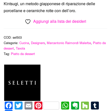
Kintsugi, un metodo giapponese di riparazione delle
porcellane e ceramiche rotte con dell’oro.
Aggiungi alla lista dei desideri
COD:
sel503
Categorie:
Cucina
,
Designers
,
Marcantonio Raimondi Malerba
,
Piatto da
dessert
,
Tavola
Tag:
Piatto da dessert
Facebook
Twitter
Email
Pinterest
WhatsApp
Evernote
Houz
Tum