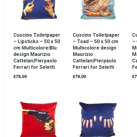
Cuscino Toiletpaper
Cuscino Toiletpaper
Cu
– Lipsticks – 50 x 50
– Toad – 50 x 50 cm
– 
cm Multicolore|Blu
Multicolore design
Mu
design Maurizio
Maurizio
M
Cattelan|Pierpaolo
Cattelan|Pierpaolo
Ca
Ferrari for Seletti
Ferrari for Seletti
Fe
€
78,00
€
78,00
€
7