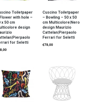
scino Toiletpaper
Cuscino Toiletpaper
Flower with hole –
– Bowling – 50 x 50
 x 50 cm
cm Multicolore|Nero
lticolore design
design Maurizio
aurizio
Cattelan|Pierpaolo
ttelan|Pierpaolo
Ferrari for Seletti
rrari for Seletti
€
78,00
8,00