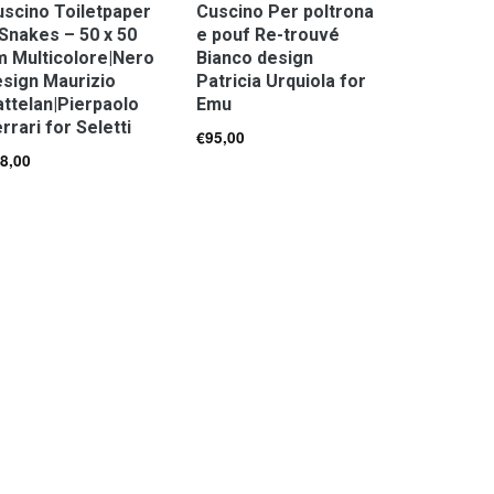
scino Toiletpaper
Cuscino Per poltrona
Snakes – 50 x 50
e pouf Re-trouvé
m Multicolore|Nero
Bianco design
sign Maurizio
Patricia Urquiola for
ttelan|Pierpaolo
Emu
rrari for Seletti
€
95,00
8,00