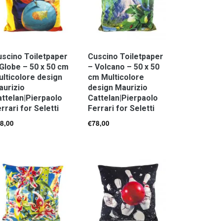
scino Toiletpaper
Cuscino Toiletpaper
Globe – 50 x 50 cm
– Volcano – 50 x 50
lticolore design
cm Multicolore
aurizio
design Maurizio
ttelan|Pierpaolo
Cattelan|Pierpaolo
rrari for Seletti
Ferrari for Seletti
8,00
€
78,00