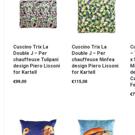
Cuscino Trix La
Cuscino Trix La
Cu
Double J – Per
Double J – Per
–
chauffeuse Tulipani
chauffeuse Ninfea
x
design Piero Lissoni
design Piero Lissoni
Mu
for Kartell
for Kartell
de
Ca
€
99,00
€
115,08
Fe
€
7