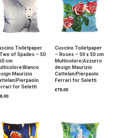
scino Toiletpaper
Cuscino Toiletpaper
 Two of Spades – 50
– Roses – 50 x 50 cm
 50 cm
Multicolore|Azzurro
lticolore|Bianco
design Maurizio
sign Maurizio
Cattelan|Pierpaolo
ttelan|Pierpaolo
Ferrari for Seletti
rrari for Seletti
€
78,00
8,00