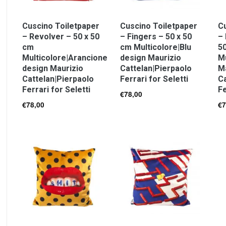
Cuscino Toiletpaper
Cuscino Toiletpaper
Cu
– Revolver – 50 x 50
– Fingers – 50 x 50
– 
cm
cm Multicolore|Blu
50
Multicolore|Arancione
design Maurizio
Mu
design Maurizio
Cattelan|Pierpaolo
M
Cattelan|Pierpaolo
Ferrari for Seletti
Ca
Ferrari for Seletti
Fe
€
78,00
€
78,00
€
7