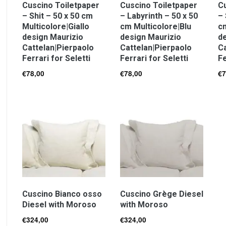
Cuscino Toiletpaper
Cuscino Toiletpaper
Cu
– Shit – 50 x 50 cm
– Labyrinth – 50 x 50
– 
Multicolore|Giallo
cm Multicolore|Blu
c
design Maurizio
design Maurizio
de
Cattelan|Pierpaolo
Cattelan|Pierpaolo
Ca
Ferrari for Seletti
Ferrari for Seletti
Fe
€
78,00
€
78,00
€
7
Cuscino Bianco osso
Cuscino Grège Diesel
Diesel with Moroso
with Moroso
€
324,00
€
324,00