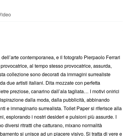
Video
dell’arte contemporanea, e il fotografo Pierpaolo Ferrari
s provocatrice, al tempo stesso provocatrice, assurda,
sta collezione sono decorati da immagini surrealiste
da due artisti italiani. Dita mozzate con perfetta
re preziose, canarino dall’ala tagliata… I motivi onirici
 ispirazione dalla moda, dalla pubblicità, abbinando
ti e immaginario surrealista. Toilet Paper si riferisce alla
 esplorando i nostri desideri e pulsioni più assurde. I
o diversi ritratti che catturano, mixano normalità
rbamento si unisce ad un piacere visivo. Si tratta di vere e