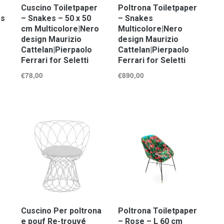
Cuscino Toiletpaper
Poltrona Toiletpaper
es
– Snakes – 50 x 50
– Snakes
cm Multicolore|Nero
Multicolore|Nero
design Maurizio
design Maurizio
Cattelan|Pierpaolo
Cattelan|Pierpaolo
Ferrari for Seletti
Ferrari for Seletti
€
78,00
€
890,00
Cuscino Per poltrona
Poltrona Toiletpaper
e pouf Re-trouvé
– Rose – L 60 cm