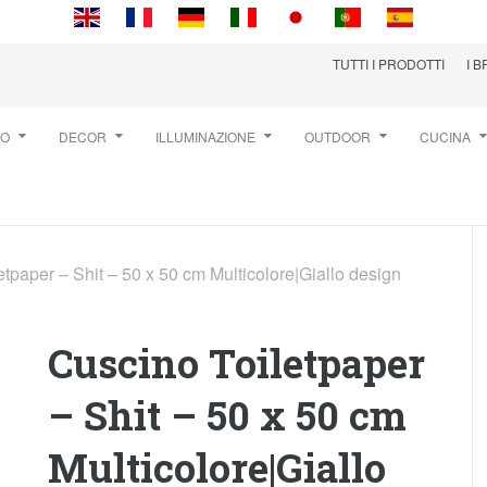
TUTTI I PRODOTTI
I 
TO
DECOR
ILLUMINAZIONE
OUTDOOR
CUCINA
tpaper – Shit – 50 x 50 cm Multicolore|Giallo design
Cuscino Toiletpaper
– Shit – 50 x 50 cm
Multicolore|Giallo