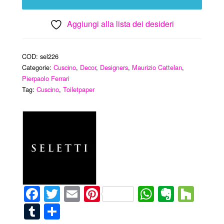
Aggiungi alla lista dei desideri
COD:
sel226
Categorie:
Cuscino
,
Decor
,
Designers
,
Maurizio Cattelan
,
Pierpaolo Ferrari
Tag:
Cuscino
,
Toiletpaper
Facebook
Twitter
Email
Pinterest
WhatsAp
Everno
Hou
Tumblr
Condividi