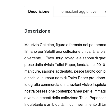
Descrizione
Informazioni aggiuntive
Descrizione
Maurizio Cattelan, figura affermata nel panorama 
firmano per Seletti una collezione unica, à la foi
divertente… Piatti, mug, tovaglie e saponi di que
prese dalla rivista Toilet Paper, fondata nel 2010 
manicure, sapone addentato, pesce farcito con piet
e ricchi di humour nero di Toilet Paper prendono
fotografia commerciale, narrazioni visive inquietan
nostra ossessione contemporanea per le immagini,
diversi elementi della collezione Toilet Paper son
inquietante e ambiguità, in cui il sentimento di tu