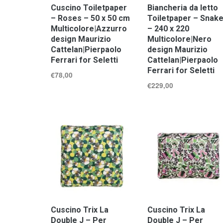
Cuscino Toiletpaper
Biancheria da letto
– Roses – 50 x 50 cm
Toiletpaper – Snak
Multicolore|Azzurro
– 240 x 220
design Maurizio
Multicolore|Nero
Cattelan|Pierpaolo
design Maurizio
Ferrari for Seletti
Cattelan|Pierpaolo
Ferrari for Seletti
€
78,00
€
229,00
Cuscino Trix La
Cuscino Trix La
Double J – Per
Double J – Per