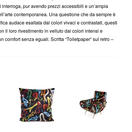
si interroga, pur avendo prezzi accessibili e un’ampia
o dell’arte contemporanea. Una questione che da sempre è
ica audace esaltata dai colori vivaci e contrastati, questi
n il loro rivestimento in velluto dai colori intensi e
n comfort senza eguali. Scritta “Toiletpaper” sul retro –