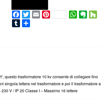
Facebook
Twitter
Email
Pinterest
WhatsAp
Everno
Hou
Tumblr
Condividi
t”, questo trasformatore 10 kv consente di collegare fino
ni singola lettera nel trasformatore e poi il trasformatore a
 230 V / IP 20 Classe I – Massimo 16 lettere