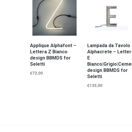
Applique Alphafont –
Lampada da Tavolo
Lettera Z Bianco
Alphacrete – Letter
design BBMDS for
E
Seletti
Bianco|Grigio|Ceme
design BBMDS for
€
72,00
Seletti
€
135,00