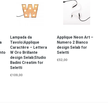
Lampada da
Applique Neon Art –
a
Tavolo|Applique
Numero 2 Bianco
Caractère – Lettera
design Selab for
nto
W Oro Brillante
Seletti
design Selab|Studio
€
52,00
Badini Creatim for
Seletti
€
109,00