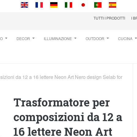
TUTTI I PRODOTTI
I 
TO
DECOR
ILLUMINAZIONE
OUTDOOR
CUCINA
izioni da 12 a 16 lettere Neon Art Nero design Selab for
Trasformatore per
composizioni da 12 a
16 lettere Neon Art