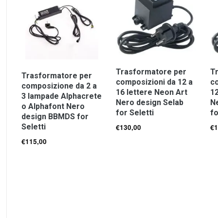
Trasformatore per
T
Trasformatore per
composizioni da 12 a
co
composizione da 2 a
16 lettere Neon Art
12
3 lampade Alphacrete
Nero design Selab
N
o Alphafont Nero
for Seletti
fo
design BBMDS for
Seletti
€
130,00
€
1
€
115,00