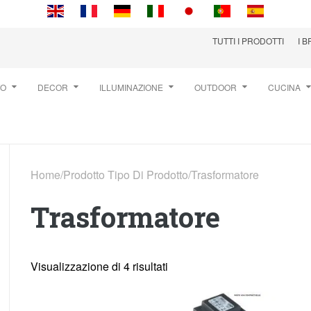
TUTTI I PRODOTTI
I 
TO
DECOR
ILLUMINAZIONE
OUTDOOR
CUCINA
Home
/
Prodotto Tipo Di Prodotto
/
Trasformatore
Trasformatore
Visualizzazione di 4 risultati